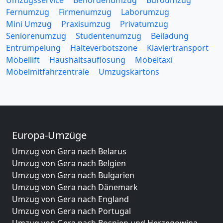
Umzugsservice
Behördenumzug
Büroumzug
Fernumzug
Firmenumzug
Laborumzug
Mini Umzug
Praxisumzug
Privatumzug
Seniorenumzug
Studentenumzug
Beiladung
Entrümpelung
Halteverbotszone
Klaviertransport
Möbellift
Haushaltsauflösung
Möbeltaxi
Möbelmitfahrzentrale
Umzugskartons
Europa-Umzüge
Umzug von Gera nach Belarus
Umzug von Gera nach Belgien
Umzug von Gera nach Bulgarien
Umzug von Gera nach Dänemark
Umzug von Gera nach England
Umzug von Gera nach Portugal