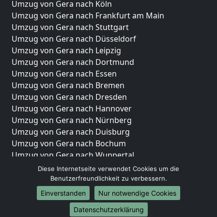
Umzug von Gera nach Köln
Umzug von Gera nach Frankfurt am Main
Umzug von Gera nach Stuttgart
Umzug von Gera nach Düsseldorf
Umzug von Gera nach Leipzig
Umzug von Gera nach Dortmund
Umzug von Gera nach Essen
Umzug von Gera nach Bremen
Umzug von Gera nach Dresden
Umzug von Gera nach Hannover
Umzug von Gera nach Nürnberg
Umzug von Gera nach Duisburg
Umzug von Gera nach Bochum
Umzug von Gera nach Wuppertal
Umzug von Gera nach Bielefeld
Diese Internetseite verwendet Cookies um die
Umzug von Gera nach Bonn
Benutzerfreundlichkeit zu verbessern.
Umzug von Gera nach Münster
Einverstanden
Nur notwendige Cookies
Internationale-Umzüge
Datenschutzerklärung