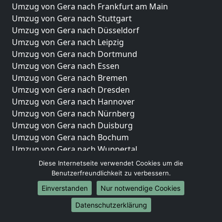
Umzug von Gera nach Frankfurt am Main
Umzug von Gera nach Stuttgart
Umzug von Gera nach Düsseldorf
Umzug von Gera nach Leipzig
Umzug von Gera nach Dortmund
Umzug von Gera nach Essen
Umzug von Gera nach Bremen
Umzug von Gera nach Dresden
Umzug von Gera nach Hannover
Umzug von Gera nach Nürnberg
Umzug von Gera nach Duisburg
Umzug von Gera nach Bochum
Umzug von Gera nach Wuppertal
Umzug von Gera nach Bielefeld
Diese Internetseite verwendet Cookies um die
Umzug von Gera nach Bonn
Benutzerfreundlichkeit zu verbessern.
Umzug von Gera nach Münster
Einverstanden
Nur notwendige Cookies
Internationale-Umzüge
Datenschutzerklärung
Umzug von Gera nach Brasilien