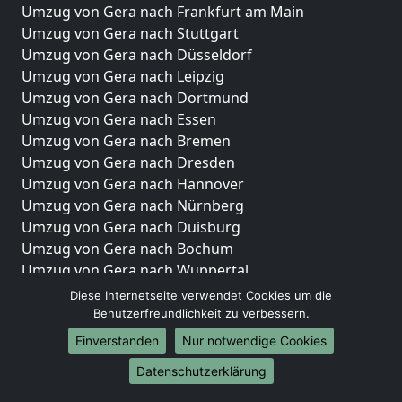
Umzug von Gera nach Frankfurt am Main
Umzug von Gera nach Stuttgart
Umzug von Gera nach Düsseldorf
Umzug von Gera nach Leipzig
Umzug von Gera nach Dortmund
Umzug von Gera nach Essen
Umzug von Gera nach Bremen
Umzug von Gera nach Dresden
Umzug von Gera nach Hannover
Umzug von Gera nach Nürnberg
Umzug von Gera nach Duisburg
Umzug von Gera nach Bochum
Umzug von Gera nach Wuppertal
Umzug von Gera nach Bielefeld
Diese Internetseite verwendet Cookies um die
Umzug von Gera nach Bonn
Benutzerfreundlichkeit zu verbessern.
Umzug von Gera nach Münster
Einverstanden
Nur notwendige Cookies
Internationale-Umzüge
Datenschutzerklärung
Umzug von Gera nach Brasilien