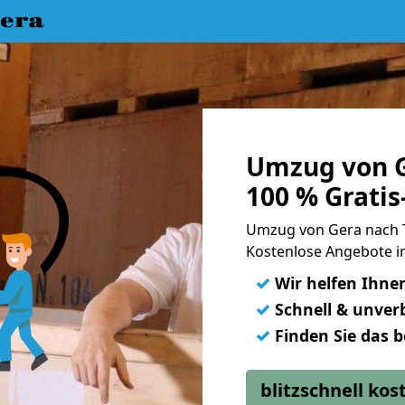
era
Umzug von G
100 % Grati
Umzug von Gera nach 
Kostenlose Angebote i
✓
Wir helfen Ihne
✓
Schnell & unverb
✓
Finden Sie das 
blitzschnell ko