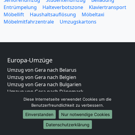
Seniorenumzug
Studentenumzug
Beiladung
Entrümpelung
Halteverbotszone
Klaviertransport
Möbellift
Haushaltsauflösung
Möbeltaxi
Möbelmitfahrzentrale
Umzugskartons
Europa-Umzüge
Umzug von Gera nach Belarus
Umzug von Gera nach Belgien
Umzug von Gera nach Bulgarien
Umzug von Gera nach Dänemark
Umzug von Gera nach England
Diese Internetseite verwendet Cookies um die
Benutzerfreundlichkeit zu verbessern.
Umzug von Gera nach Portugal
Umzug von Gera nach Bosnien und Herzegowina
Einverstanden
Nur notwendige Cookies
Umzug von Gera nach Irland
Datenschutzerklärung
Umzug von Gera nach Lettland