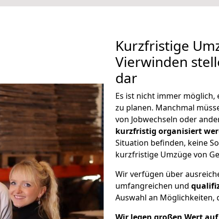
Kurzfristige Um
Vierwinden stel
dar
Es ist nicht immer möglich
zu planen. Manchmal müss
von Jobwechseln oder ander
kurzfristig organisiert we
Situation befinden, keine So
kurzfristige Umzüge von Ge
Wir verfügen über ausreic
umfangreichen und
qualif
Auswahl an Möglichkeiten, d
Wir legen großen Wert auf 