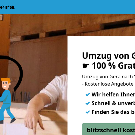
era
Umzug von G
☛ 100 % Gra
Umzug von Gera nach 
- Kostenlose Angebote
✓
Wir helfen Ihne
✓
Schnell & unverb
✓
Finden Sie das 
blitzschnell ko