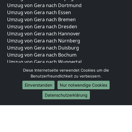
Umzug von Gera nach Dortmund
Umzug von Gera nach Essen
Umzug von Gera nach Bremen
Umzug von Gera nach Dresden
Umzug von Gera nach Hannover
Umzug von Gera nach Nürnberg
Umzug von Gera nach Duisburg
Umzug von Gera nach Bochum
Umzug von Gera nach Wuppertal
Umzug von Gera nach Bielefeld
Diese Internetseite verwendet Cookies um die
Umzug von Gera nach Bonn
Benutzerfreundlichkeit zu verbessern.
Umzug von Gera nach Münster
Einverstanden
Nur notwendige Cookies
Internationale-Umzüge
Datenschutzerklärung
Umzug von Gera nach Brasilien
Umzug von Gera nach Brunei Darussalam
Umzug von Gera nach Burkina Faso
Umzug von Gera nach Burundi