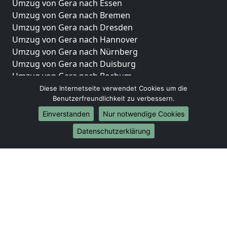
Umzug von Gera nach Essen
Umzug von Gera nach Bremen
Umzug von Gera nach Dresden
Umzug von Gera nach Hannover
Umzug von Gera nach Nürnberg
Umzug von Gera nach Duisburg
Umzug von Gera nach Bochum
Umzug von Gera nach Wuppertal
Diese Internetseite verwendet Cookies um die
Benutzerfreundlichkeit zu verbessern.
Umzug von Gera nach Bielefeld
Umzug von Gera nach Bonn
Einverstanden
Nur notwendige Cookies
Umzug von Gera nach Münster
Datenschutzerklärung
Internationale-Umzüge
Umzug von Gera nach Brasilien
Umzug von Gera nach Brunei Darussalam
Umzug von Gera nach Burkina Faso
Umzug von Gera nach Burundi
Umzug von Gera nach Chile
Umzug von Gera nach China