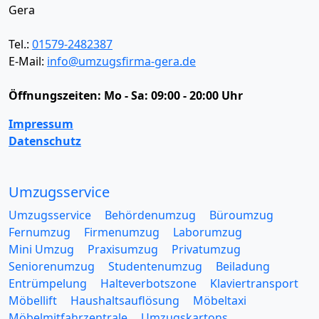
Gera
Tel.:
01579-2482387
E-Mail:
info@umzugsfirma-gera.de
Öffnungszeiten:
Mo - Sa: 09:00 - 20:00 Uhr
Impressum
Datenschutz
Umzugsservice
Umzugsservice
Behördenumzug
Büroumzug
Fernumzug
Firmenumzug
Laborumzug
Mini Umzug
Praxisumzug
Privatumzug
Seniorenumzug
Studentenumzug
Beiladung
Entrümpelung
Halteverbotszone
Klaviertransport
Möbellift
Haushaltsauflösung
Möbeltaxi
Möbelmitfahrzentrale
Umzugskartons