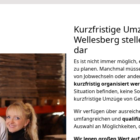
Kurzfristige Um
Wellesberg stel
dar
Es ist nicht immer möglich
zu planen. Manchmal müss
von Jobwechseln oder ander
kurzfristig organisiert we
Situation befinden, keine So
kurzfristige Umzüge von Ge
Wir verfügen über ausreic
umfangreichen und
qualif
Auswahl an Möglichkeiten, d
Wir legen großen Wert auf 