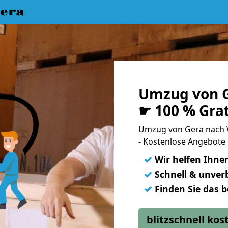
era
Umzug von G
☛ 100 % Gra
Umzug von Gera nach 
- Kostenlose Angebote
✓
Wir helfen Ihne
✓
Schnell & unverb
✓
Finden Sie das 
blitzschnell ko