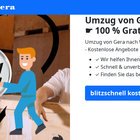
era
Umzug von G
☛ 100 % Gra
Umzug von Gera nach 
- Kostenlose Angebote
✓
Wir helfen Ihne
✓
Schnell & unverb
✓
Finden Sie das b
blitzschnell ko