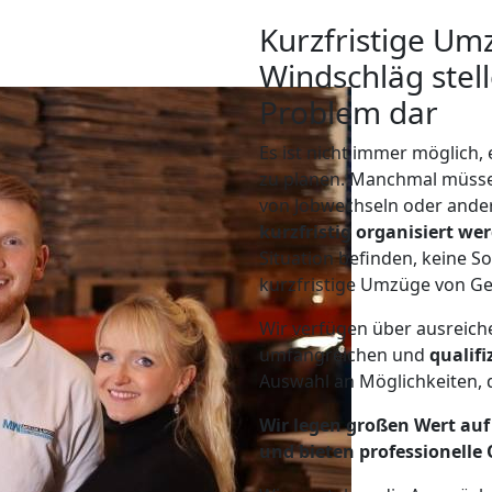
Kurzfristige Um
Windschläg stell
Problem dar
Es ist nicht immer möglich
zu planen. Manchmal müss
von Jobwechseln oder ander
kurzfristig organisiert we
Situation befinden, keine So
kurzfristige Umzüge von Ge
Wir verfügen über ausreic
umfangreichen und
qualif
Auswahl an Möglichkeiten, d
Wir legen großen Wert auf 
und bieten professionelle 