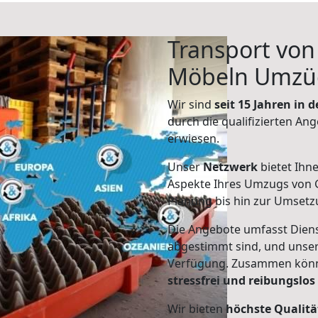
Transport vo
Möbeln Umzü
Wir sind
seit 15 Jahren in
durch die qualifizierten Ang
erwiesen.
Unser
Netzwerk
bietet Ihn
Aspekte Ihres Umzugs von 
Planung bis hin zur Umsetz
Die Angebote umfasst Dienst
abgestimmt sind, und unser
Verfügung. Zusammen können
stressfrei und reibungslos
Wir bieten
höchste Qualitä