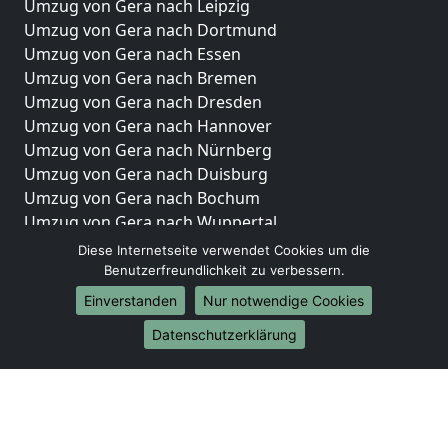
Umzug von Gera nach Leipzig
Umzug von Gera nach Dortmund
Umzug von Gera nach Essen
Umzug von Gera nach Bremen
Umzug von Gera nach Dresden
Umzug von Gera nach Hannover
Umzug von Gera nach Nürnberg
Umzug von Gera nach Duisburg
Umzug von Gera nach Bochum
Umzug von Gera nach Wuppertal
Umzug von Gera nach Bielefeld
Diese Internetseite verwendet Cookies um die
Umzug von Gera nach Bonn
Benutzerfreundlichkeit zu verbessern.
Umzug von Gera nach Münster
Einverstanden
Nur notwendige Cookies
Internationale-Umzüge
Datenschutzerklärung
Umzug von Gera nach Brasilien
Umzug von Gera nach Brunei Darussalam
Umzug von Gera nach Burkina Faso
Umzug von Gera nach Burundi