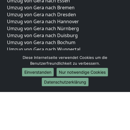
Umzug von Gera nach Essen
Umzug von Gera nach Bremen
Umzug von Gera nach Dresden
Umzug von Gera nach Hannover
Umzug von Gera nach Nürnberg
Umzug von Gera nach Duisburg
Umzug von Gera nach Bochum
Umzug von Gera nach Wuppertal
Umzug von Gera nach Bielefeld
Diese Internetseite verwendet Cookies um die
Umzug von Gera nach Bonn
Benutzerfreundlichkeit zu verbessern.
Umzug von Gera nach Münster
Einverstanden
Nur notwendige Cookies
Internationale-Umzüge
Datenschutzerklärung
Umzug von Gera nach Brasilien
Umzug von Gera nach Brunei Darussalam
Umzug von Gera nach Burkina Faso
Umzug von Gera nach Burundi
Umzug von Gera nach Chile
Umzug von Gera nach China