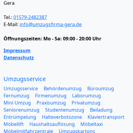
Gera
Tel.:
01579-2482387
E-Mail:
info@umzugsfirma-gera.de
Öffnungszeiten:
Mo - Sa: 09:00 - 20:00 Uhr
Impressum
Datenschutz
Umzugsservice
Umzugsservice
Behördenumzug
Büroumzug
Fernumzug
Firmenumzug
Laborumzug
Mini Umzug
Praxisumzug
Privatumzug
Seniorenumzug
Studentenumzug
Beiladung
Entrümpelung
Halteverbotszone
Klaviertransport
Möbellift
Haushaltsauflösung
Möbeltaxi
Möbelmitfahrzentrale
Umzugskartons