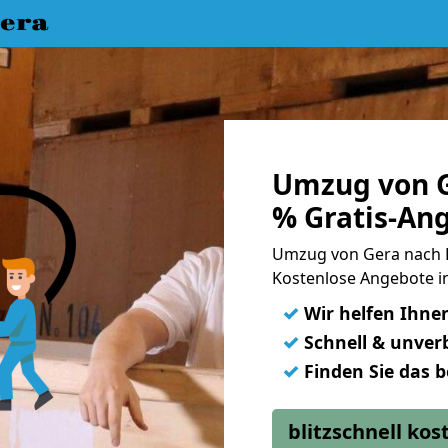
era
Umzug von G
% Gratis-An
Umzug von Gera nach 
Kostenlose Angebote i
✓
Wir helfen Ihne
✓
Schnell & unverb
✓
Finden Sie das 
blitzschnell ko