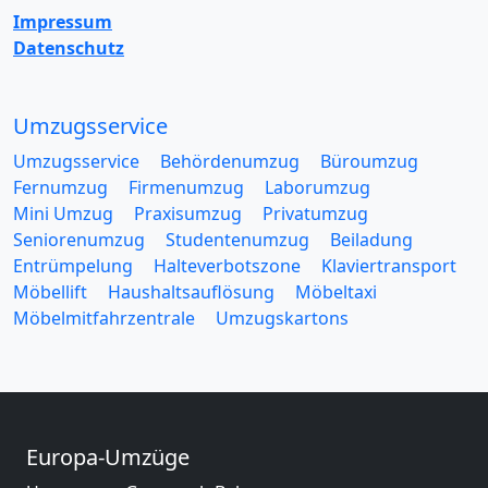
Impressum
Datenschutz
Umzugsservice
Umzugsservice
Behördenumzug
Büroumzug
Fernumzug
Firmenumzug
Laborumzug
Mini Umzug
Praxisumzug
Privatumzug
Seniorenumzug
Studentenumzug
Beiladung
Entrümpelung
Halteverbotszone
Klaviertransport
Möbellift
Haushaltsauflösung
Möbeltaxi
Möbelmitfahrzentrale
Umzugskartons
Europa-Umzüge