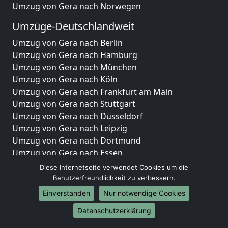
Umzug von Gera nach Norwegen
Umzüge-Deutschlandweit
Umzug von Gera nach Berlin
Umzug von Gera nach Hamburg
Umzug von Gera nach München
Umzug von Gera nach Köln
Umzug von Gera nach Frankfurt am Main
Umzug von Gera nach Stuttgart
Umzug von Gera nach Düsseldorf
Umzug von Gera nach Leipzig
Umzug von Gera nach Dortmund
Umzug von Gera nach Essen
Umzug von Gera nach Bremen
Diese Internetseite verwendet Cookies um die
Umzug von Gera nach Dresden
Benutzerfreundlichkeit zu verbessern.
Umzug von Gera nach Hannover
Einverstanden
Nur notwendige Cookies
Umzug von Gera nach Nürnberg
Datenschutzerklärung
Umzug von Gera nach Duisburg
Umzug von Gera nach Bochum