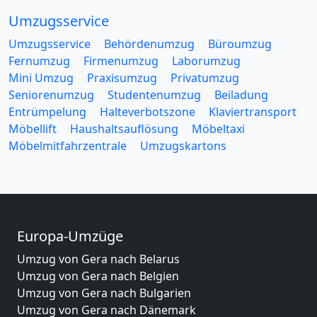
Umzugsservice
Umzugsservice
Behördenumzug
Büroumzug
Fernumzug
Firmenumzug
Laborumzug
Mini Umzug
Praxisumzug
Privatumzug
Seniorenumzug
Studentenumzug
Beiladung
Entrümpelung
Halteverbotszone
Klaviertransport
Möbellift
Haushaltsauflösung
Möbeltaxi
Möbelmitfahrzentrale
Umzugskartons
Europa-Umzüge
Umzug von Gera nach Belarus
Umzug von Gera nach Belgien
Umzug von Gera nach Bulgarien
Umzug von Gera nach Dänemark