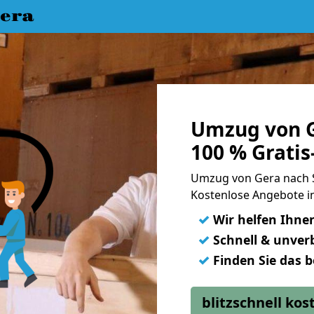
era
Umzug von G
100 % Grati
Umzug von Gera nach 
Kostenlose Angebote i
✓
Wir helfen Ihne
✓
Schnell & unverb
✓
Finden Sie das 
blitzschnell ko