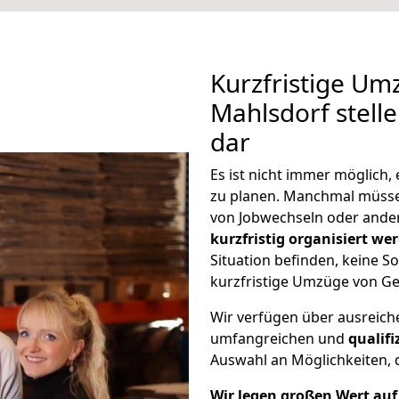
Kurzfristige Um
Mahlsdorf stell
dar
Es ist nicht immer möglich
zu planen. Manchmal müss
von Jobwechseln oder ander
kurzfristig organisiert we
Situation befinden, keine So
kurzfristige Umzüge von Ge
Wir verfügen über ausreic
umfangreichen und
qualif
Auswahl an Möglichkeiten, d
Wir legen großen Wert auf 