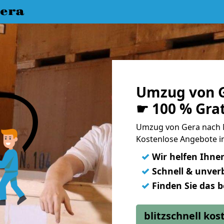
era
Umzug von G
☛ 100 % Gra
Umzug von Gera nach 
Kostenlose Angebote i
✓
Wir helfen Ihne
✓
Schnell & unverb
✓
Finden Sie das 
blitzschnell ko