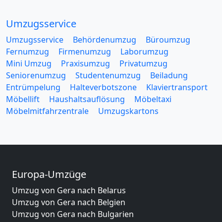
Umzugsservice
Umzugsservice
Behördenumzug
Büroumzug
Fernumzug
Firmenumzug
Laborumzug
Mini Umzug
Praxisumzug
Privatumzug
Seniorenumzug
Studentenumzug
Beiladung
Entrümpelung
Halteverbotszone
Klaviertransport
Möbellift
Haushaltsauflösung
Möbeltaxi
Möbelmitfahrzentrale
Umzugskartons
Europa-Umzüge
Umzug von Gera nach Belarus
Umzug von Gera nach Belgien
Umzug von Gera nach Bulgarien