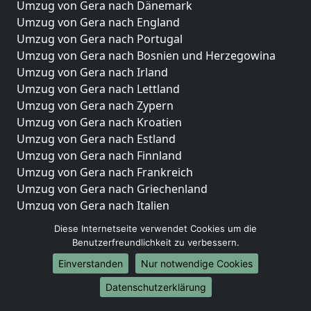
Umzug von Gera nach Dänemark
Umzug von Gera nach England
Umzug von Gera nach Portugal
Umzug von Gera nach Bosnien und Herzegowina
Umzug von Gera nach Irland
Umzug von Gera nach Lettland
Umzug von Gera nach Zypern
Umzug von Gera nach Kroatien
Umzug von Gera nach Estland
Umzug von Gera nach Finnland
Umzug von Gera nach Frankreich
Umzug von Gera nach Griechenland
Umzug von Gera nach Italien
Umzug von Gera nach Liechtenstein
Diese Internetseite verwendet Cookies um die
Umzug von Gera nach Luxemburg
Benutzerfreundlichkeit zu verbessern.
Umzug von Gera nach Niederlande
Einverstanden
Nur notwendige Cookies
Umzug von Gera nach Norwegen
Datenschutzerklärung
Umzüge-Deutschlandweit