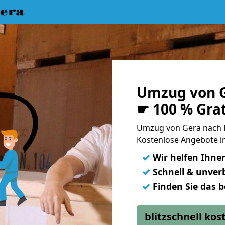
era
Umzug von G
☛ 100 % Gra
Umzug von Gera nach 
Kostenlose Angebote i
✓
Wir helfen Ihne
✓
Schnell & unverb
✓
Finden Sie das 
blitzschnell ko