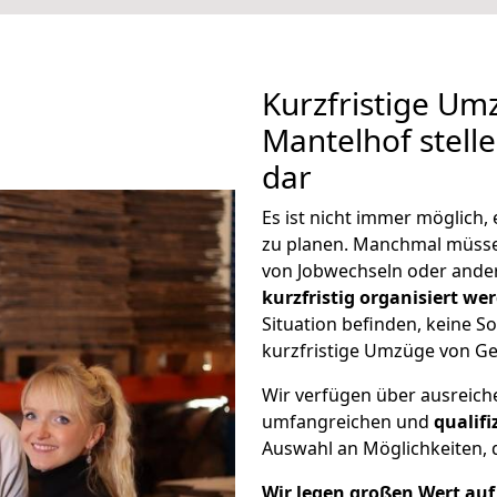
Kurzfristige Um
Mantelhof stell
dar
Es ist nicht immer möglich
zu planen. Manchmal müss
von Jobwechseln oder ander
kurzfristig organisiert we
Situation befinden, keine So
kurzfristige Umzüge von Ge
Wir verfügen über ausreic
umfangreichen und
qualif
Auswahl an Möglichkeiten, d
Wir legen großen Wert auf 