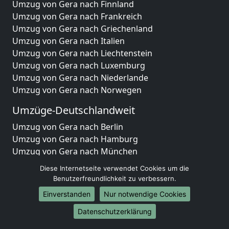
Umzug von Gera nach Finnland
Umzug von Gera nach Frankreich
Umzug von Gera nach Griechenland
Umzug von Gera nach Italien
Umzug von Gera nach Liechtenstein
Umzug von Gera nach Luxemburg
Umzug von Gera nach Niederlande
Umzug von Gera nach Norwegen
Umzüge-Deutschlandweit
Umzug von Gera nach Berlin
Umzug von Gera nach Hamburg
Umzug von Gera nach München
Umzug von Gera nach Köln
Diese Internetseite verwendet Cookies um die
Umzug von Gera nach Frankfurt am Main
Benutzerfreundlichkeit zu verbessern.
Umzug von Gera nach Stuttgart
Einverstanden
Nur notwendige Cookies
Umzug von Gera nach Düsseldorf
Datenschutzerklärung
Umzug von Gera nach Leipzig
Umzug von Gera nach Dortmund