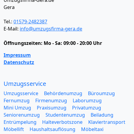
Umzugsfirma-Gera.de
Gera
Tel.:
01579-2482387
E-Mail:
info@umzugsfirma-gera.de
Öffnungszeiten:
Mo - Sa: 09:00 - 20:00 Uhr
Impressum
Datenschutz
Umzugsservice
Umzugsservice
Behördenumzug
Büroumzug
Fernumzug
Firmenumzug
Laborumzug
Mini Umzug
Praxisumzug
Privatumzug
Seniorenumzug
Studentenumzug
Beiladung
Entrümpelung
Halteverbotszone
Klaviertransport
Möbellift
Haushaltsauflösung
Möbeltaxi