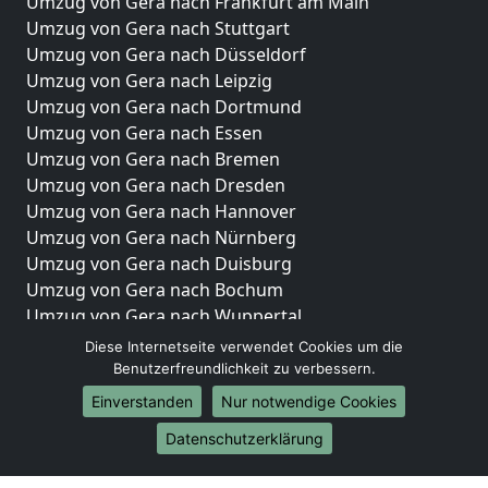
Umzug von Gera nach Frankfurt am Main
Umzug von Gera nach Stuttgart
Umzug von Gera nach Düsseldorf
Umzug von Gera nach Leipzig
Umzug von Gera nach Dortmund
Umzug von Gera nach Essen
Umzug von Gera nach Bremen
Umzug von Gera nach Dresden
Umzug von Gera nach Hannover
Umzug von Gera nach Nürnberg
Umzug von Gera nach Duisburg
Umzug von Gera nach Bochum
Umzug von Gera nach Wuppertal
Umzug von Gera nach Bielefeld
Diese Internetseite verwendet Cookies um die
Umzug von Gera nach Bonn
Benutzerfreundlichkeit zu verbessern.
Umzug von Gera nach Münster
Einverstanden
Nur notwendige Cookies
Internationale-Umzüge
Datenschutzerklärung
Umzug von Gera nach Brasilien