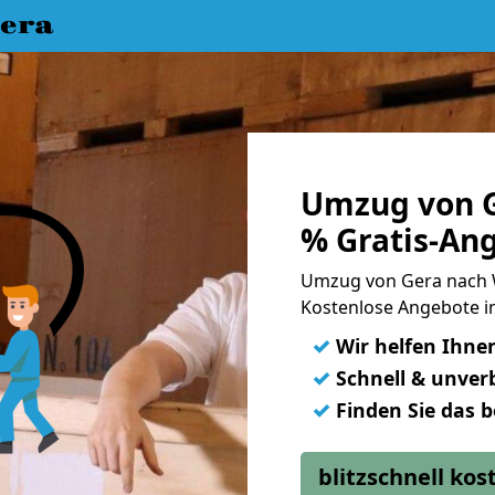
era
Umzug von G
% Gratis-An
Umzug von Gera nach 
Kostenlose Angebote i
✓
Wir helfen Ihne
✓
Schnell & unverb
✓
Finden Sie das 
blitzschnell ko