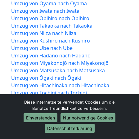
Umzug von Oyama nach Oyama
Umzug von Iwata nach Iwata
Umzug von Obihiro nach Obihiro
Umzug von Takaoka nach Takaoka
Umzug von Niiza nach Niiza
Umzug von Kushiro nach Kushiro
Umzug von Ube nach Ube
Umzug von Hadano nach Hadano
Umzug von Miyakonojō nach Miyakonojō
Umzug von Matsusaka nach Matsusaka
Umzug von Ōgaki nach Ōgaki
Umzug von Hitachinaka nach Hitachinaka
Umzug von Tochigi nach Tochigi
Umzug von Ueda nach Ueda
Diese Internetseite verwendet Cookies um die
Umzug von Kariya nach Kariya
Benutzerfreundlichkeit zu verbessern.
Umzug von Noda nach Noda
Einverstanden
Nur notwendige Cookies
Umzug von Kawanishi nach Kawanishi
Datenschutzerklärung
Umzug von Higashimurayama nach
Higashimurayama