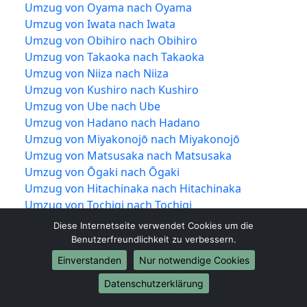
Umzug von Oyama nach Oyama
Umzug von Iwata nach Iwata
Umzug von Obihiro nach Obihiro
Umzug von Takaoka nach Takaoka
Umzug von Niiza nach Niiza
Umzug von Kushiro nach Kushiro
Umzug von Ube nach Ube
Umzug von Hadano nach Hadano
Umzug von Miyakonojō nach Miyakonojō
Umzug von Matsusaka nach Matsusaka
Umzug von Ōgaki nach Ōgaki
Umzug von Hitachinaka nach Hitachinaka
Umzug von Tochigi nach Tochigi
Umzug von Ueda nach Ueda
Diese Internetseite verwendet Cookies um die
Umzug von Kariya nach Kariya
Benutzerfreundlichkeit zu verbessern.
Umzug von Noda nach Noda
Einverstanden
Nur notwendige Cookies
Umzug von Kawanishi nach Kawanishi
Datenschutzerklärung
Umzug von Higashimurayama nach
Higashimurayama