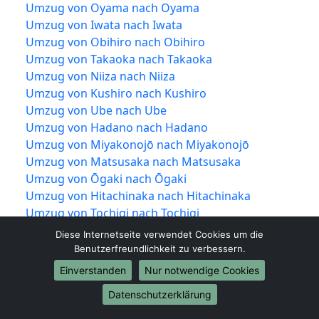
Umzug von Oyama nach Oyama
Umzug von Iwata nach Iwata
Umzug von Obihiro nach Obihiro
Umzug von Takaoka nach Takaoka
Umzug von Niiza nach Niiza
Umzug von Kushiro nach Kushiro
Umzug von Ube nach Ube
Umzug von Hadano nach Hadano
Umzug von Miyakonojō nach Miyakonojō
Umzug von Matsusaka nach Matsusaka
Umzug von Ōgaki nach Ōgaki
Umzug von Hitachinaka nach Hitachinaka
Umzug von Tochigi nach Tochigi
Umzug von Ueda nach Ueda
Diese Internetseite verwendet Cookies um die
Umzug von Kariya nach Kariya
Benutzerfreundlichkeit zu verbessern.
Umzug von Noda nach Noda
Einverstanden
Nur notwendige Cookies
Umzug von Kawanishi nach Kawanishi
Datenschutzerklärung
Umzug von Higashimurayama nach
Higashimurayama